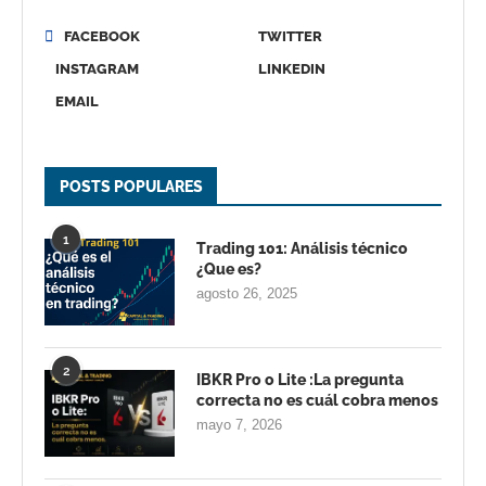
FACEBOOK
TWITTER
INSTAGRAM
LINKEDIN
EMAIL
POSTS POPULARES
1
Trading 101: Análisis técnico
¿Que es?
agosto 26, 2025
2
IBKR Pro o Lite :La pregunta
correcta no es cuál cobra menos
mayo 7, 2026