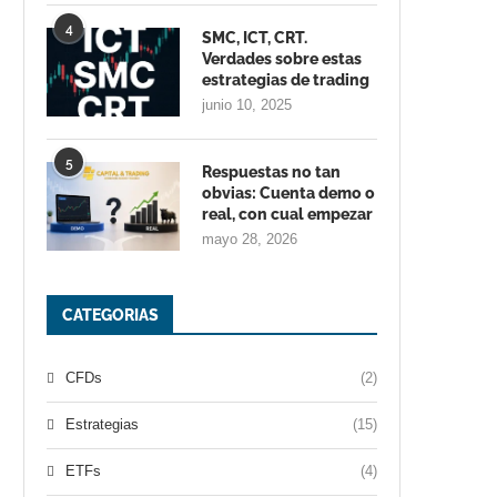
4
SMC, ICT, CRT.
Verdades sobre estas
estrategias de trading
junio 10, 2025
5
Respuestas no tan
obvias: Cuenta demo o
real, con cual empezar
mayo 28, 2026
CATEGORIAS
CFDs
(2)
Estrategias
(15)
ETFs
(4)