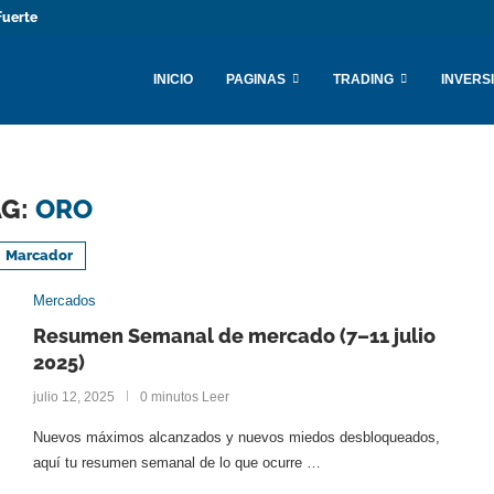
fuerte
INICIO
PAGINAS
TRADING
INVERS
AG:
ORO
Marcador
Mercados
Resumen Semanal de mercado (7–11 julio
2025)
julio 12, 2025
0 minutos Leer
Nuevos máximos alcanzados y nuevos miedos desbloqueados,
aquí tu resumen semanal de lo que ocurre …