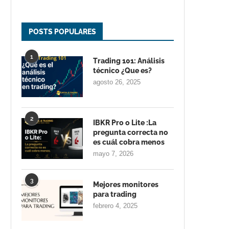
POSTS POPULARES
1
Trading 101: Análisis
técnico ¿Que es?
agosto 26, 2025
2
IBKR Pro o Lite :La
pregunta correcta no
es cuál cobra menos
mayo 7, 2026
3
Mejores monitores
para trading
febrero 4, 2025