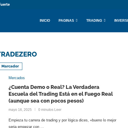
fuerte
INICIO
PAGINAS
TRADING
INVERS
TRADEZERO
Marcador
Mercados
¿Cuenta Demo o Real? La Verdadera
Escuela del Trading Está en el Fuego Real
(aunque sea con pocos pesos)
mayo 16, 2025
0 minutos Leer
Empieza tu carrera de trading y por lógica dices, «bueno lo mejor
seria empezar con …