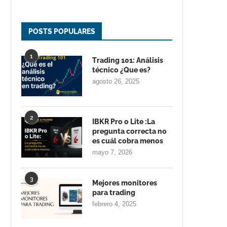
POSTS POPULARES
1
Trading 101: Análisis
técnico ¿Que es?
agosto 26, 2025
2
IBKR Pro o Lite :La
pregunta correcta no
es cuál cobra menos
mayo 7, 2026
3
Mejores monitores
para trading
febrero 4, 2025