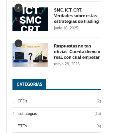
4
SMC, ICT, CRT.
Verdades sobre estas
estrategias de trading
junio 10, 2025
5
Respuestas no tan
obvias: Cuenta demo o
real, con cual empezar
mayo 28, 2026
CATEGORIAS
CFDs
(2)
Estrategias
(15)
ETFs
(4)